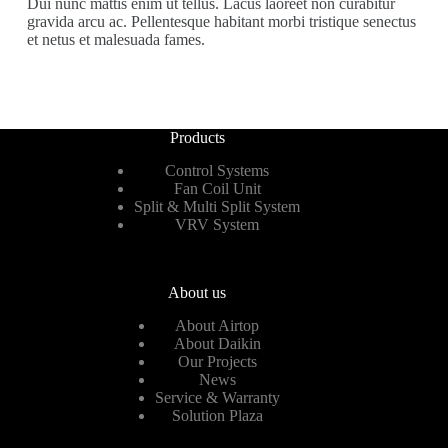
Dui nunc mattis enim ut tellus. Lacus laoreet non curabitur
gravida arcu ac. Pellentesque habitant morbi tristique senectus
et netus et malesuada fames.
Products
Control Systems
Fan Coil Unit
Split & Multi Split System
VRV System
About us
About Airtop
About Daikin
Our Projects
News
Service & Warranty
Solution Plaza