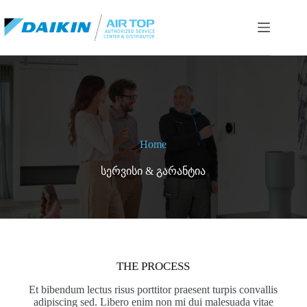
Skip
to
content
Home
ᲡᲔᲠᲕᲘᲡᲘ & ᲒᲐᲠᲐᲜᲢᲘᲐ
THE PROCESS
Et bibendum lectus risus porttitor praesent turpis convallis
adipiscing sed. Libero enim non mi dui malesuada vitae